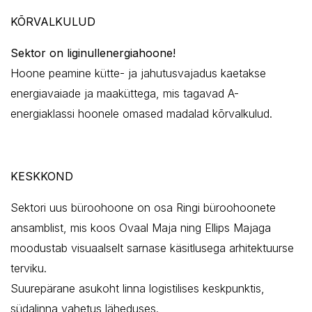
KÕRVALKULUD
Sektor on liginullenergiahoone!
Hoone peamine kütte- ja jahutusvajadus kaetakse
energiavaiade ja maaküttega, mis tagavad A-
energiaklassi hoonele omased madalad kõrvalkulud.
KESKKOND
Sektori uus büroohoone on osa Ringi büroohoonete
ansamblist, mis koos Ovaal Maja ning Ellips Majaga
moodustab visuaalselt sarnase käsitlusega arhitektuurse
terviku.
Suurepärane asukoht linna logistilises keskpunktis,
südalinna vahetus läheduses.