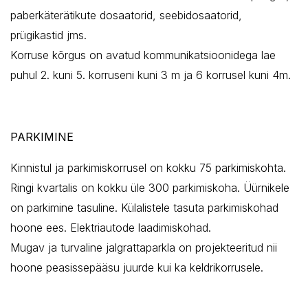
paberkäterätikute dosaatorid, seebidosaatorid,
prügikastid jms.
Korruse kõrgus on avatud kommunikatsioonidega lae
puhul 2. kuni 5. korruseni kuni 3 m ja 6 korrusel kuni 4m.
PARKIMINE
Kinnistul ja parkimiskorrusel on kokku 75 parkimiskohta.
Ringi kvartalis on kokku üle 300 parkimiskoha. Üürnikele
on parkimine tasuline. Külalistele tasuta parkimiskohad
hoone ees. Elektriautode laadimiskohad.
Mugav ja turvaline jalgrattaparkla on projekteeritud nii
hoone peasissepääsu juurde kui ka keldrikorrusele.