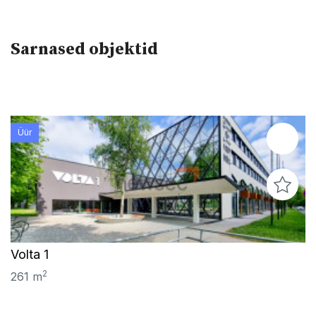
Sarnased objektid
Üür
Volta 1
2
261 m