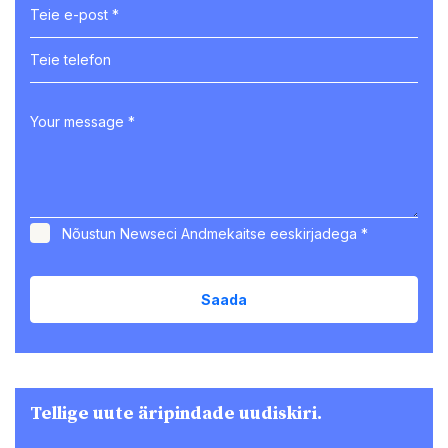
Nõustun Newseci
Andmekaitse eeskirjadega
*
Tellige uute äripindade uudiskiri.