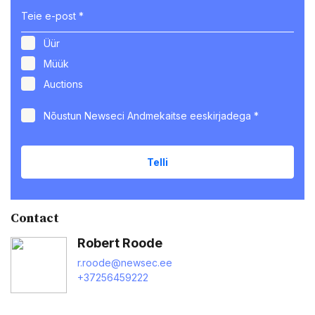
Üür
Müük
Auctions
Nõustun Newseci
Andmekaitse eeskirjadega
*
Contact
Robert Roode
r.roode@newsec.ee
+37256459222