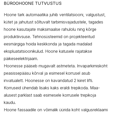
BÜROOHOONE TUTVUSTUS
Hoone tark automaatika juhib ventilatsiooni, valgustust,
kütet ja jahutust sõltuvalt tarbimisvajadustele, tagades
hoone kasutajate maksimaalse rahulolu ning kõrge
produktiivsuse. Tehnosüsteemid on projekteeritud
eesmärgiga hoida keskkonda ja tagada madalad
ekspluatatsioonikulud. Hoone katusele rajatakse
päikeseelektrijaam.
Hoonesse pääseb mugavalt astmeteta. Invaparkimiskoht
peasissepääsu kõrval ja esimesel korrusel asub
invatualett. Hoonesse on kavandatud 2 kiiret lifti.
Korruseid ühendab lisaks kaks eraldi trepikoda. Maa-
alusest parklast saab esimesele korrusele trepikoja
kaudu.
Hoone fassaadile on võimalik üürida koht valgusreklaami