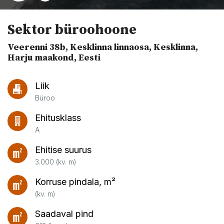
Sektor büroohoone
Veerenni 38b, Kesklinna linnaosa, Kesklinna,
Harju maakond, Eesti
Liik
Büroo
Ehitusklass
A
Ehitise suurus
3.000 (kv. m)
Korruse pindala, m²
(kv. m)
Saadaval pind