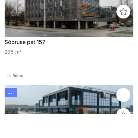
Sõpruse pst 157
2
296 m
Liik: Büroo
Üür