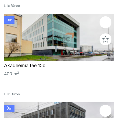
Liik: Büroo
Üür
Akadeemia tee 15b
2
400 m
Liik: Büroo
Üür