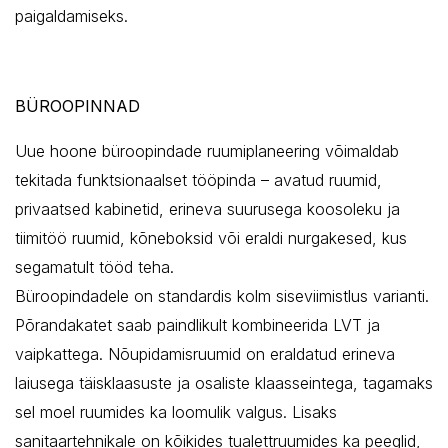
paigaldamiseks.
BÜROOPINNAD
Uue hoone büroopindade ruumiplaneering võimaldab
tekitada funktsionaalset tööpinda – avatud ruumid,
privaatsed kabinetid, erineva suurusega koosoleku ja
tiimitöö ruumid, kõneboksid või eraldi nurgakesed, kus
segamatult tööd teha.
Büroopindadele on standardis kolm siseviimistlus varianti.
Põrandakatet saab paindlikult kombineerida LVT ja
vaipkattega. Nõupidamisruumid on eraldatud erineva
laiusega täisklaasuste ja osaliste klaasseintega, tagamaks
sel moel ruumides ka loomulik valgus. Lisaks
sanitaartehnikale on kõikides tualettruumides ka peeglid,