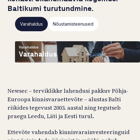
Baltikumi turutundmine.
Varahaldus
Nõustamisteenused
Varahaldus
Varahaldus
Newsec – terviklikke lahendusi pakkuv Põhja-
Euroopa kinnisvaraettevõte – alustas Balti
riikides tegevust 2003. aastal ning tegutseb
praegu Leedu, Läti ja Eesti turul.
Ettevõte vahendab kinnisvarainvesteeringuid