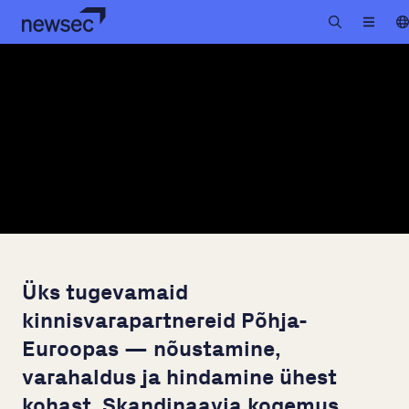
Üks tugevamaid
kinnisvarapartnereid Põhja-
Euroopas — nõustamine,
varahaldus ja hindamine ühest
kohast. Skandinaavia kogemus.