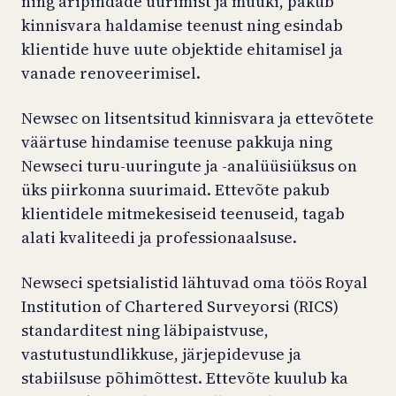
ning äripindade üürimist ja müüki, pakub
kinnisvara haldamise teenust ning esindab
klientide huve uute objektide ehitamisel ja
vanade renoveerimisel.
Newsec on litsentsitud kinnisvara ja ettevõtete
väärtuse hindamise teenuse pakkuja ning
Newseci turu-uuringute ja -analüüsiüksus on
üks piirkonna suurimaid. Ettevõte pakub
klientidele mitmekesiseid teenuseid, tagab
alati kvaliteedi ja professionaalsuse.
Newseci spetsialistid lähtuvad oma töös Royal
Institution of Chartered Surveyorsi (RICS)
standarditest ning läbipaistvuse,
vastutustundlikkuse, järjepidevuse ja
stabiilsuse põhimõttest. Ettevõte kuulub ka