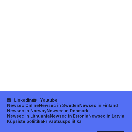
Linkedin
Youtube
Newsec Online
Newsec in Sweden
Newsec in Finland
Newsec in Norway
Newsec in Denmark
Newsec in Lithuania
Newsec in Estonia
Newsec in Latvia
Küpsiste poliitika
Privaatsuspoliitika