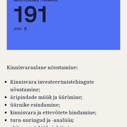
INVESTEERIMIS TEHINGUID
191
mln. €
Kinnisvaraalane nõustamine:
Kinnisvara investeerimistehingute
nõustamine;
äripindade müük ja üürimine;
üürnike esindamine;
kinnisvara ja ettevõtete hindamine;
turu-uuringud ja -analüüs;