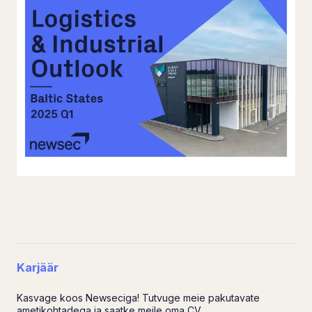
Karjäär
Kasvage koos Newseciga! Tutvuge meie pakutavate
ametikohtadega ja saatke meile oma CV.