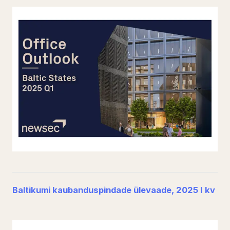
Baltikumi kaubanduspindade ülevaade, 2025 I kv