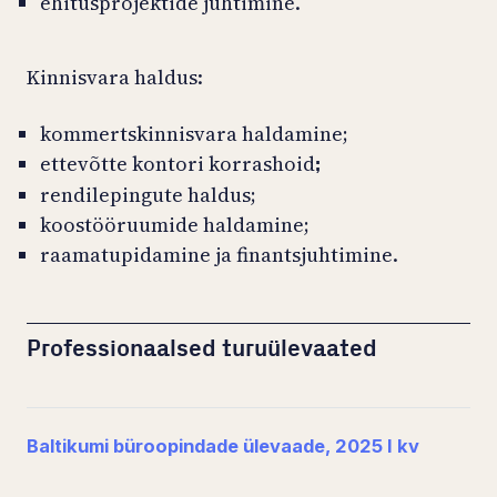
ehitusprojektide juhtimine.
Kinnisvara haldus:
kommertskinnisvara haldamine;
ettevõtte kontori korrashoid
;
rendilepingute haldus;
koostööruumide haldamine;
raamatupidamine ja finantsjuhtimine.
Professionaalsed turuülevaated
Baltikumi büroopindade ülevaade, 2025 I kv